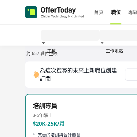
首頁
職位
專
工種
工作地點
約 657 職位空缺
經驗
為這次搜尋的未來上新職位創建
訂閱
培訓專員
3-5年
學士
$20K-25K/月
完善的培訓與晉升機會