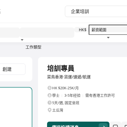
區
HK$
工作類型
教育程度
福利待遇
全職
培訓專員
創建
菜鳥香港·貨運/速遞/航運
HK $20K-25K/月
學士
3-5年经验
需有香港工作許可
5天/週, 固定坐班
土瓜灣