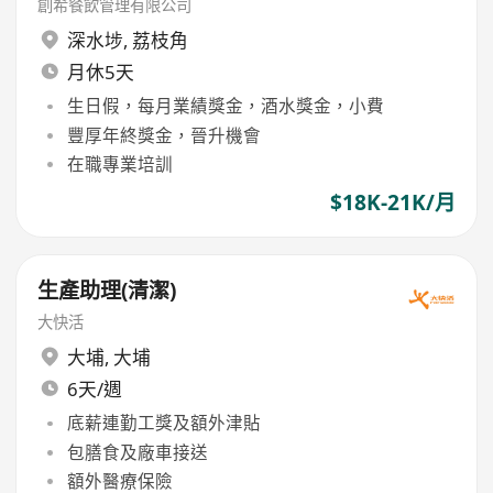
創希餐飲管理有限公司
深水埗
,
荔枝角
月休5天
生日假，每月業績獎金，酒水獎金，小費
豐厚年終獎金，晉升機會
在職專業培訓
$18K-21K/月
生產助理(清潔)
大快活
大埔
,
大埔
6天/週
底薪連勤工獎及額外津貼
包膳食及廠車接送
額外醫療保險