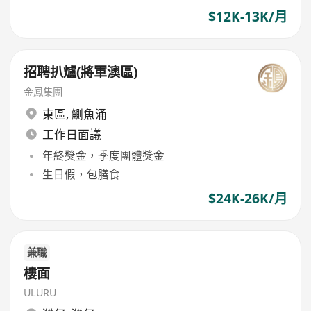
$12K-13K/月
招聘扒爐(將軍澳區)
金鳳集團
東區
,
鰂魚涌
工作日面議
年終獎金，季度團體獎金
生日假，包膳食
$24K-26K/月
兼職
樓面
ULURU