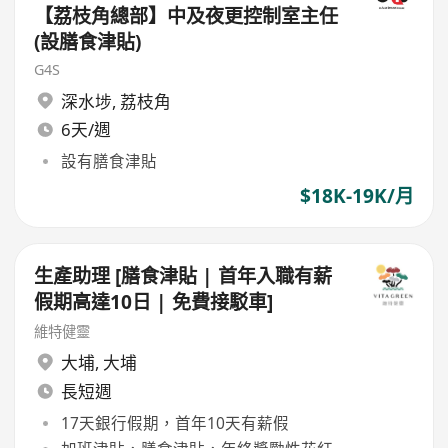
【荔枝角總部】中及夜更控制室主任
(設膳食津貼)
G4S
深水埗
,
荔枝角
6天/週
設有膳食津貼
$18K-19K/月
生產助理 [膳食津貼 | 首年入職有薪
假期高達10日 | 免費接駁車]
維特健靈
大埔
,
大埔
長短週
17天銀行假期，首年10天有薪假