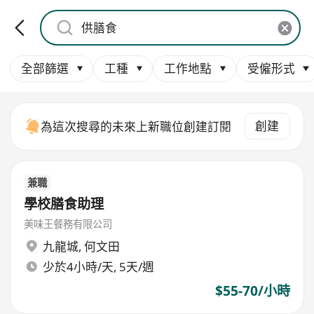
全部篩選
工種
工作地點
受僱形式
創建
為這次搜尋的未來上新職位創建訂閱
兼職
學校膳食助理
美味王餐務有限公司
九龍城
,
何文田
少於4小時/天, 5天/週
$55-70/小時