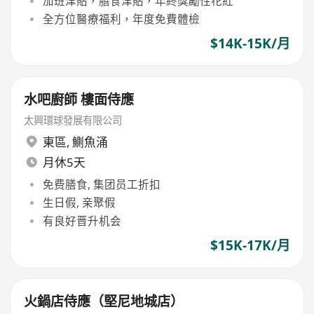
加班津貼，膳食津貼，年終獎勵性花紅
全方位醫療福利，年度免費體檢
$14K-15K/月
水吧廚師 樓面侍應
太興環球發展有限公司
東區
,
鰂魚涌
月休5天
免费膳食, 集团员工折扣
生日假, 亲聚假
有良好晋升机会
$15K-17K/月
火鍋店侍應（堅尼地城店）