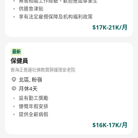
無需相關工作經驗，歡迎應屆畢業生
供膳食津贴
享有法定雇佣保障及机构福利政策
$17K-21K/月
最新
保健員
香海正覺蓮社佛教寶靜護理安老院
北區
,
粉嶺
月休4天
設有勤工獎勵
慷慨年假安排
提供全薪病假
$16K-17K/月