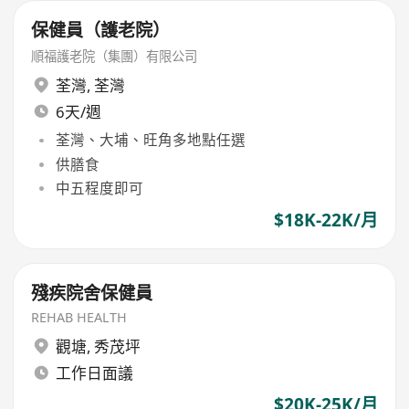
保健員（護老院）
順福護老院（集團）有限公司
荃灣
,
荃灣
6天/週
荃灣、大埔、旺角多地點任選
供膳食
中五程度即可
$18K-22K/月
殘疾院舍保健員
REHAB HEALTH
觀塘
,
秀茂坪
工作日面議
$20K-25K/月