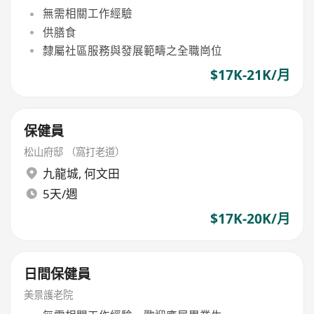
無需相關工作經驗
供膳食
隸屬社區服務與發展範疇之全職崗位
$17K-21K/月
保健員
松山府邸 （窩打老道）
九龍城
,
何文田
5天/週
$17K-20K/月
日間保健員
美景護老院