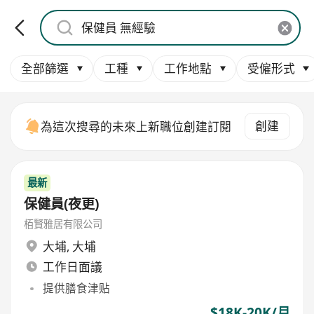
全部篩選
工種
工作地點
受僱形式
創建
為這次搜尋的未來上新職位創建訂閱
最新
保健員(夜更)
栢賢雅居有限公司
大埔
,
大埔
工作日面議
提供膳食津贴
$18K-20K/月