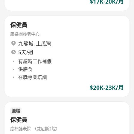
$17K-20K/月
保健員
康樂園護老中心
九龍城
,
土瓜灣
5天/週
有超時工作補假
供膳食
在職專業培訓
$20K-23K/月
兼職
保健員
慶楠護老院 （威尼斯2院）