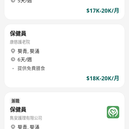
5天/週
$17K-20K/月
保健員
康慈護老院
葵青
,
葵涌
6天/週
提供免費膳食
$18K-20K/月
兼職
保健員
雋安護理有限公司
葵青
,
葵涌