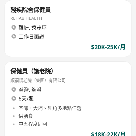
殘疾院舍保健員
REHAB HEALTH
觀塘
,
秀茂坪
工作日面議
$20K-25K/月
保健員（護老院）
順福護老院（集團）有限公司
荃灣
,
荃灣
6天/週
荃灣、大埔、旺角多地點任選
供膳食
中五程度即可
$18K-22K/月