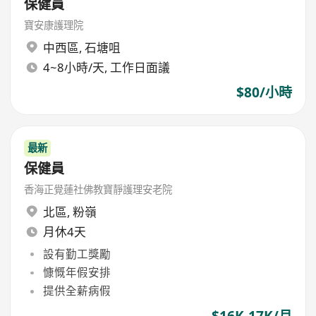
保健員
寶安康護理院
中西區
,
石塘咀
4~8小時/天, 工作日面議
$80/小時
最新
保健員
香海正覺蓮社佛教寶靜護理安老院
北區
,
粉嶺
月休4天
設有勤工獎勵
慷慨年假安排
提供全薪病假
$16K-17K/月