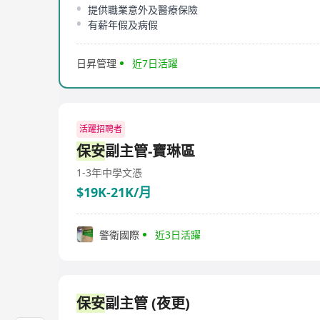
提供職業意外及醫療保險
有薪年假及病假
日昇管理
近7日活躍
活躍招聘者
保安
副主管-寶琳區
1-3年
中學文憑
$19K-21K/月
警衛國際
近3日活躍
保安
副主管 (夜更)