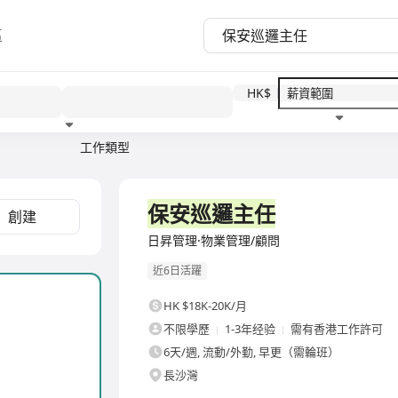
區
HK$
工作類型
教育程度
福利待遇
全職
保安巡邏主任
創建
日昇管理·物業管理/顧問
近6日活躍
HK $18K-20K/月
不限學歷
1-3年经验
需有香港工作許可
6天/週, 流動/外勤, 早更（需輪班）
長沙灣