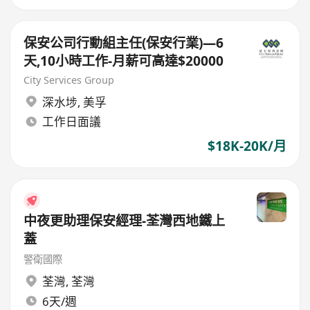
保安公司行動組主任(保安行業)—6
天,10小時工作-月薪可高達$20000
City Services Group
深水埗
,
美孚
工作日面議
$18K-20K/月
中夜更助理保安經理-荃灣西地鐵上
蓋
警衛國際
荃灣
,
荃灣
6天/週