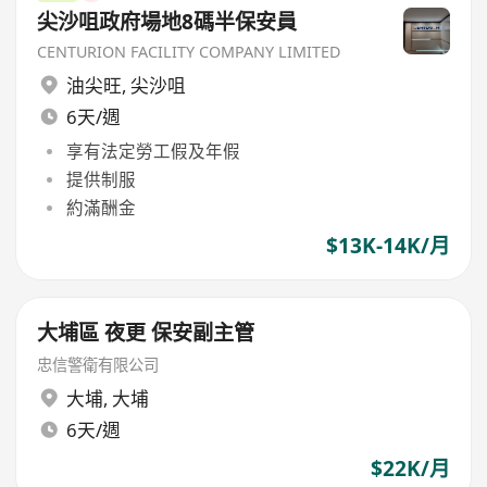
尖沙咀政府場地8碼半保安員
CENTURION FACILITY COMPANY LIMITED
油尖旺
,
尖沙咀
6天/週
享有法定勞工假及年假
提供制服
約滿酬金
$13K-14K/月
大埔區 夜更 保安副主管
忠信警衛有限公司
大埔
,
大埔
6天/週
$22K/月