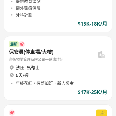
提供教育津貼
額外醫療保險
牙科計劃
$15K-18K/月
最新
保安員(停車場/大樓)
高衞物業管理有限公司一聽濤雅苑
沙田
,
馬鞍山
6天/週
年終花紅，有薪加班，新人獎金
$17K-25K/月