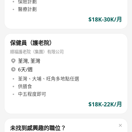
保險計劃
醫療計劃
$18K-30K/月
保健員（護老院）
順福護老院（集團）有限公司
荃灣
,
荃灣
6天/週
荃灣、大埔、旺角多地點任選
供膳食
中五程度即可
$18K-22K/月
未找到感興趣的職位？