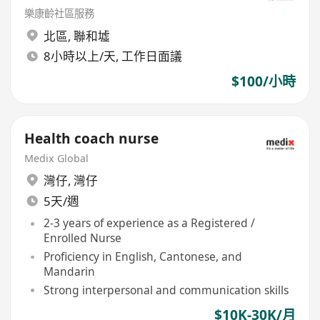
樂康齡社區服務
北區
,
聯和墟
8小時以上/天, 工作日面議
$100/小時
Health coach nurse
Medix Global
灣仔
,
灣仔
5天/週
2-3 years of experience as a Registered /
Enrolled Nurse
Proficiency in English, Cantonese, and
Mandarin
Strong interpersonal and communication skills
$10K-30K/月