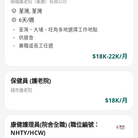
順福護老院（集團）有限公司
荃灣
,
荃灣
6天/週
荃灣、大埔、旺角多地選擇工作地點
供膳食
兼職或長工任選
$18K-22K/月
保健員 (護老院)
城市護老院
$18K/月
康健護理員(院舍全職) (職位編號：
NHTY/HCW)