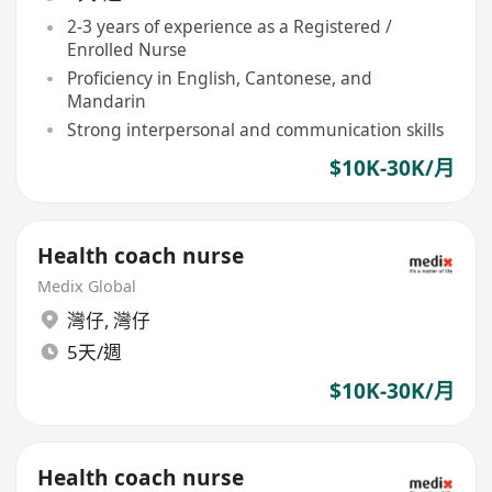
2-3 years of experience as a Registered /
Enrolled Nurse
Proficiency in English, Cantonese, and
Mandarin
Strong interpersonal and communication skills
$10K-30K/月
Health coach nurse
Medix Global
灣仔
,
灣仔
5天/週
$10K-30K/月
Health coach nurse