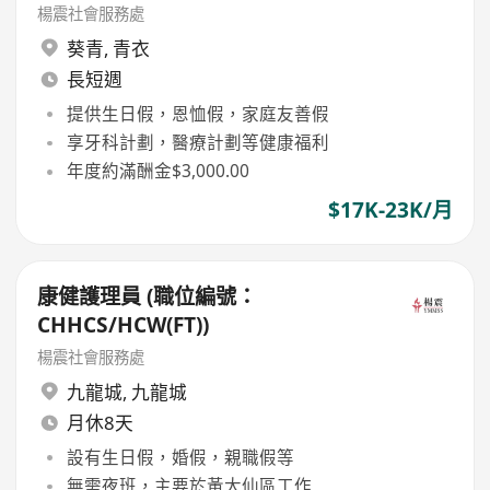
楊震社會服務處
葵青
,
青衣
長短週
提供生日假，恩恤假，家庭友善假
享牙科計劃，醫療計劃等健康福利
年度約滿酬金$3,000.00
$17K-23K/月
康健護理員 (職位編號：
CHHCS/HCW(FT))
楊震社會服務處
九龍城
,
九龍城
月休8天
設有生日假，婚假，親職假等
無需夜班，主要於黃大仙區工作