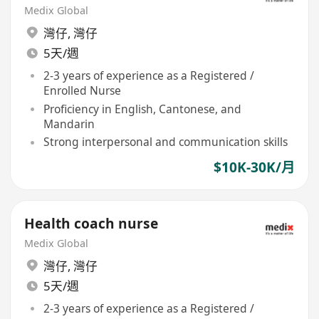
Medix Global
灣仔
,
灣仔
5天/週
2-3 years of experience as a Registered /
Enrolled Nurse
Proficiency in English, Cantonese, and
Mandarin
Strong interpersonal and communication skills
$10K-30K/月
Health coach nurse
Medix Global
灣仔
,
灣仔
5天/週
2-3 years of experience as a Registered /