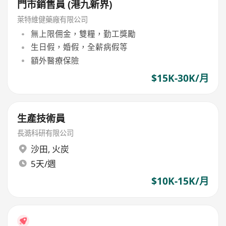
門市銷售員 (港九新界)
萊特維健藥廠有限公司
無上限佣金，雙糧，勤工獎勵
生日假，婚假，全薪病假等
額外醫療保險
$15K-30K/月
生產技術員
長澔科研有限公司
沙田
,
火炭
5天/週
$10K-15K/月