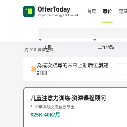
首頁
職位
專
工種
工作地點
約 618 職位空缺
經驗
為這次搜尋的未來上新職位創建
訂閱
儿童注意力训练-资深课程顾问
5-10年
高級文憑或副學士
$25K-40K/月