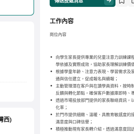
傳送投遞消息
工作內容
崗位內容
向學生家長提供專業的兒童注意力訓練課
學依據及實際成效，協助家長理解訓練價
根據學童年齡、注意力表現、學習需求及
通與信任建立，促成報名與續報；
主動管理潛在客戶與在讀學員資料，按時制
反饋與轉化節點，確保客戶數據庫即時、
透過市場投放部門提供的家長聯絡資訊，
化率；
於門市提供細緻、溫暖、具教育敏感度的
灣西)
滿意度與口碑信譽；
積極推動現有家長轉介紹，透過滿意度回