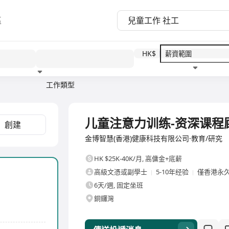
區
HK$
工作類型
教育程度
福利待遇
全職
儿童注意力训练-资深课程
創建
金博智慧(香港)健康科技有限公司·教育/研究
HK $25K-40K/月
,
高傭金+底薪
高級文憑或副學士
5-10年经验
僅香港永
6天/週, 固定坐班
銅鑼灣