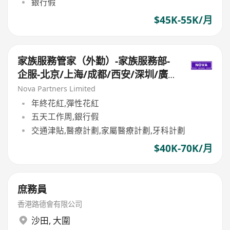
銀行假
$45K-55K/月
家族服務管家（外勤）-家族服務部-
企服-北京/上海/成都/西安/深圳/廣
州/香港
Nova Partners Limited
年終花紅,彈性花紅
五天工作周,銀行假
交通津貼,醫療計劃,家屬醫療計劃,牙科計劃
$40K-70K/月
庶務員
香港路德會有限公司
沙田
,
大圍