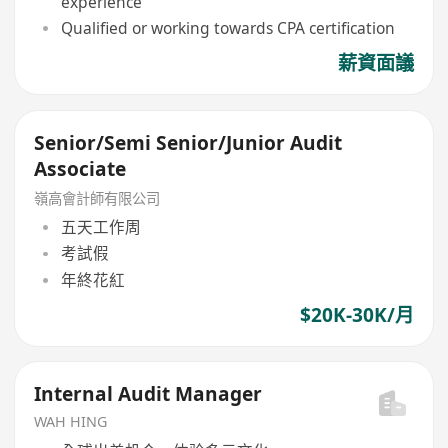
experience
Qualified or working towards CPA certification
薪資面議
Senior/Semi Senior/Junior Audit
Associate
嶺高會計師有限公司
五天工作周
考試假
年終花紅
$20K-30K/月
Internal Audit Manager
WAH HING