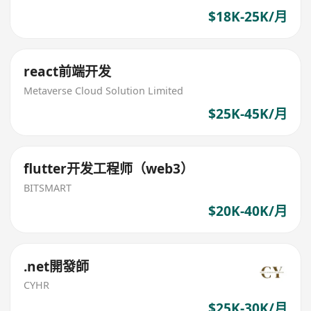
$18K-25K/月
react前端开发
Metaverse Cloud Solution Limited
$25K-45K/月
flutter开发工程师（web3）
BITSMART
$20K-40K/月
.net開發師
CYHR
$25K-30K/月