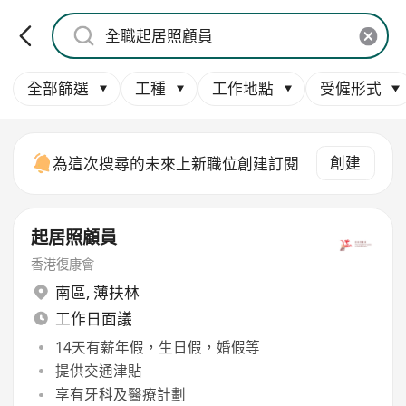
全部篩選
工種
工作地點
受僱形式
創建
為這次搜尋的未來上新職位創建訂閱
起居照顧員
香港復康會
南區
,
薄扶林
工作日面議
14天有薪年假，生日假，婚假等
提供交通津貼
享有牙科及醫療計劃