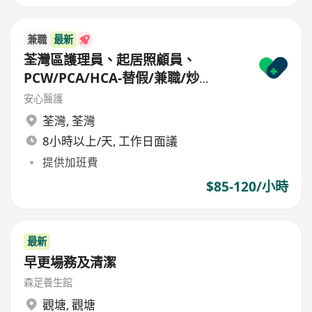
兼職
最新
荃灣區護理員、起居照顧員、
PCW/PCA/HCA-替假/兼職/炒
散/freelance/parttime
安心醫護
荃灣
,
荃灣
8小時以上/天, 工作日面議
提供加班費
$85-120/小時
最新
早更場務及清潔
森足養生館
觀塘
,
觀塘