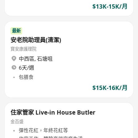
$13K-15K/月
最新
安老院助理員(清潔)
寶安康護理院
中西區
,
石塘咀
6天/週
包膳食
$15K-16K/月
住家管家 Live-in House Butler
金百盛
彈性花紅，年終花紅等