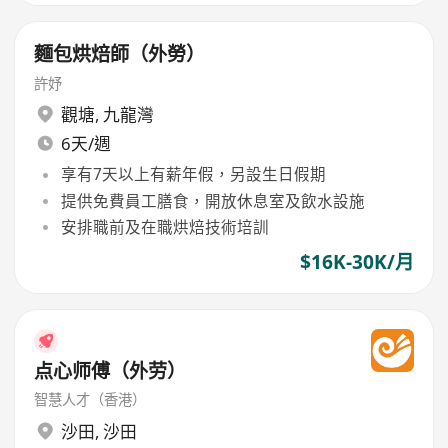
麵包烘焙師（外勞）
許妤
觀塘
,
九龍灣
6天/週
享有7天以上有薪年假，另設生日假期
提供免費員工膳食，開放休息室及飲水設施
安排職前及在職烘焙技術培訓
$16K-30K/月
点心师傅（外劳）
智慧人才（香港）
沙田
,
沙田