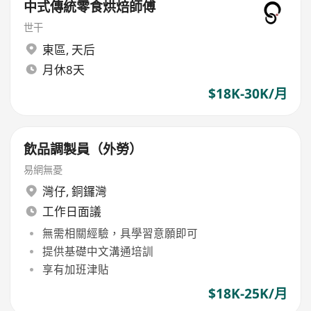
中式傳統零食烘焙師傅
世干
東區
,
天后
月休8天
$18K-30K/月
飲品調製員（外勞）
易網無憂
灣仔
,
銅鑼灣
工作日面議
無需相關經驗，具學習意願即可
提供基礎中文溝通培訓
享有加班津貼
$18K-25K/月