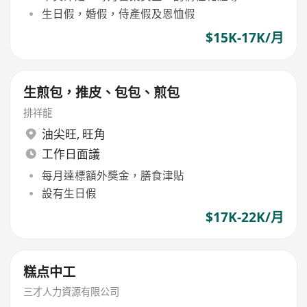
生日假，婚假，侍產假及恩恤假
$15K-17K/月
生煎包，推皮、包包、煎包
排祥龍
油尖旺
,
旺角
工作日面議
每月達標額外獎金，膳食津貼
設有生日假
$17K-22K/月
糕点中工
三才人力資源有限公司