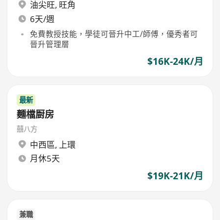
油尖旺
,
旺角
6天/週
免費教授技能，學徒可晉升中工/師傅，優秀者可
晉升管理層
$16K-24K/月
最新
麵檔㕑房
囍八方
中西區
,
上環
月休5天
$19K-21K/月
兼職