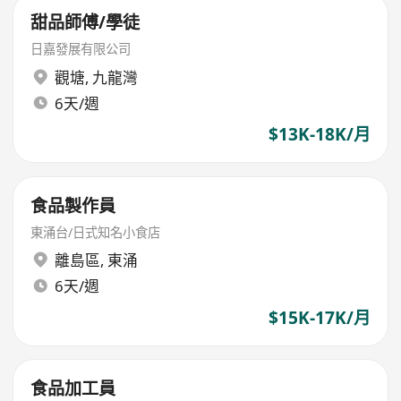
甜品師傅/學徒
日嘉發展有限公司
觀塘
,
九龍灣
6天/週
$13K-18K/月
食品製作員
東涌台/日式知名小食店
離島區
,
東涌
6天/週
$15K-17K/月
食品加工員