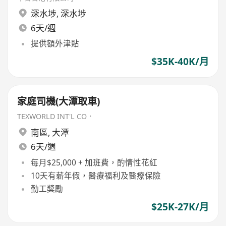
深水埗
,
深水埗
6天/週
提供額外津貼
$35K-40K/月
家庭司機(大潭取車)
TEXWORLD INT'L CO．
南區
,
大潭
6天/週
每月$25,000 + 加班費，酌情性花紅
10天有薪年假，醫療福利及醫療保險
勤工獎勵
$25K-27K/月