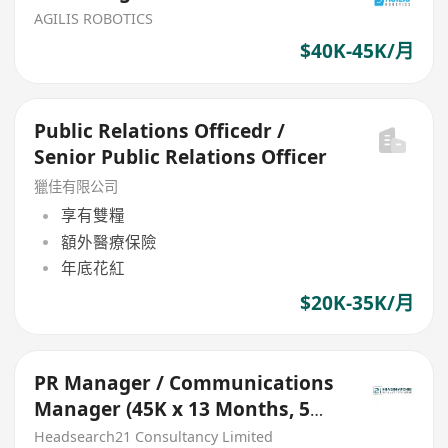
AGILIS ROBOTICS
$40K-45K/月
Public Relations Officedr /
Senior Public Relations Officer
獵佳有限公司
享有雙糧
額外醫療保險
年底花紅
$20K-35K/月
PR Manager / Communications
Manager (45K x 13 Months, 5
days, Central, NGO))
Headsearch21 Consultancy Limited