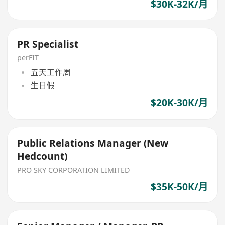
$30K-32K/月
PR Specialist
perFIT
五天工作周
生日假
$20K-30K/月
Public Relations Manager (New
Hedcount)
PRO SKY CORPORATION LIMITED
$35K-50K/月