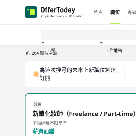
首頁
職位
專
工種
工作地點
約 264 職位空缺
經驗
為這次搜尋的未來上新職位創建
訂閱
兼職
新娘化妝師（Freelance / Part-time
不限經驗
不限學歷
薪資面議