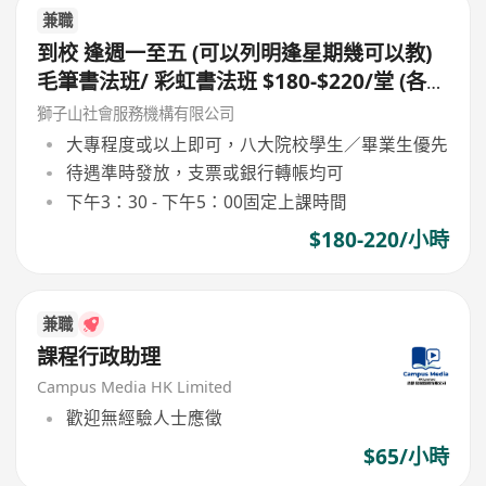
兼職
到校 逢週一至五 (可以列明逢星期幾可以教)
毛筆書法班/ 彩虹書法班 $180-$220/堂 (各大
區域)急聘!!
獅子山社會服務機構有限公司
大專程度或以上即可，八大院校學生／畢業生優先
待遇準時發放，支票或銀行轉帳均可
下午3：30 - 下午5：00固定上課時間
$180-220/小時
兼職
課程行政助理
Campus Media HK Limited
歡迎無經驗人士應徵
$65/小時