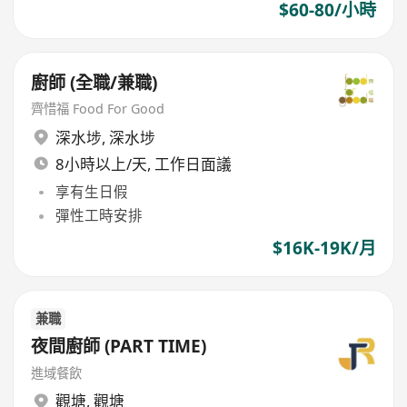
$60-80/小時
廚師 (全職/兼職)
齊惜福 Food For Good
深水埗
,
深水埗
8小時以上/天, 工作日面議
享有生日假
彈性工時安排
$16K-19K/月
兼職
夜間廚師 (PART TIME)
進域餐飲
觀塘
,
觀塘