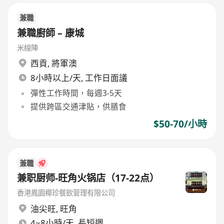
兼職
兼職廚師 – 康城
米線陣
西貢
,
將軍澳
8小時以上/天, 工作日面議
彈性工作時間，每週3-5天
提供跨區交通津貼，供膳食
$50-70/小時
兼職
兼职厨师-旺角火锅店（17-22点）
香港鳳園椰珍餐飲管理有限公司
油尖旺
,
旺角
4~8小時/天, 長短週