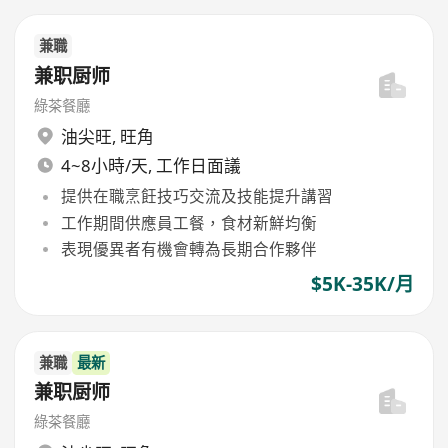
兼職
兼职厨师
綠茶餐廳
油尖旺
,
旺角
4~8小時/天, 工作日面議
提供在職烹飪技巧交流及技能提升講習
工作期間供應員工餐，食材新鮮均衡
表現優異者有機會轉為長期合作夥伴
$5K-35K/月
兼職
最新
兼职厨师
綠茶餐廳