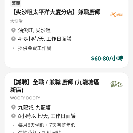
兼職
【尖沙咀太平洋大廈分店】兼職廚師
大快活
油尖旺
,
尖沙咀
4~8小時/天, 工作日面議
提供免費工作餐
$60-80/小時
【誠聘】全職 / 兼職 廚師 (九龍塘區
新店)
WOOFY DOOFY
九龍城
,
九龍塘
8小時以上/天, 工作日面議
每月6天例假，7天有薪年假
彈性花紅，加班津貼