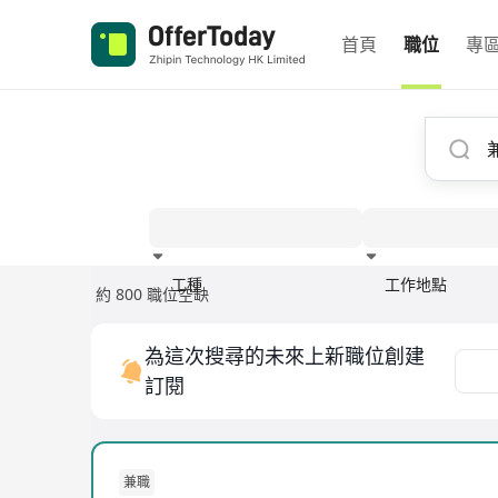
首頁
職位
專
工種
工作地點
約 800 職位空缺
經驗
為這次搜尋的未來上新職位創建
訂閱
兼職