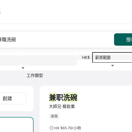
區
搜
HK$
工作類型
教育程度
福利待遇
兼
职
洗碗
創建
大師兄·餐飲業
兼職
HK $65-70/小時