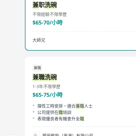
兼
职
洗碗
不限經驗
不限學歷
$65-70/小時
大師兄
兼職
兼職洗碗
1-3年
不限學歷
$65-75/小時
彈性工時安排，適合
兼職
人士
公司提供在
職
培訓
表現優良者有機會升全
職
莆田餐飲（香港）有限公司