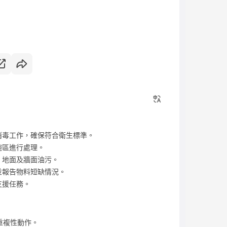
消毒工作，確保符合衛生標準。
碗區進行處理。
、地面及牆面油污。
並報告物料短缺情況。
支援任務。
重複性動作。