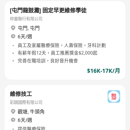
[屯門龍鼓灘] 固定早更維修學徒
仲量聯行有限公司
屯門
,
屯門
6天/週
員工及家屬醫療保險，人壽保險，牙科計劃
有薪年假12天，員工推薦獎金$2,000起
完善在職培訓，良好晉升機會
$16K-17K/月
維修技工
彩鷗國際有限公司
觀塘
,
牛頭角
6天/週
提供醫療保險