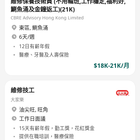
維修保養技術員 (不用輪班,工作穩定,福利好,
鰂魚涌及金鐘返工)(21K)
CBRE Advisory Hong Kong Limited
東區
,
鰂魚涌
6天/週
12日有薪年假
醫療、牙醫及人壽保險
$18K-21K/月
維修技工
大家樂
油尖旺
,
旺角
工作日面議
15天有薪年假，勤工獎，花紅獎金
提供在職培訓，醫療保險