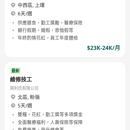
中西區
,
上環
6天/週
供應膳食，勤工獎勵，醫療保險
銀行假期，婚假，恩恤假等
年終酌情花紅，員工年度體檢
$23K-24K/月
最新
維修技工
賀利氏有限公司
北區
,
粉嶺
5天/週
雙糧，花紅，勤工獎等多項獎金
全面醫療福利，人壽保險等保障
免費廠車，晉升機會等