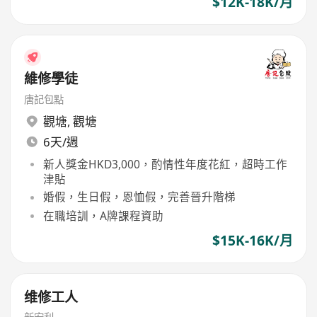
$12K-18K/月
維修學徒
唐記包點
觀塘
,
觀塘
6天/週
新人獎金HKD3,000，酌情性年度花紅，超時工作
津貼
婚假，生日假，恩恤假，完善晉升階梯
在職培訓，A牌課程資助
$15K-16K/月
维修工人