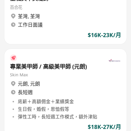
百合花
荃灣
,
荃灣
工作日面議
$16K-23K/月
專業美甲師 / 高級美甲師 (元朗)
Skin Max
元朗
,
元朗
長短週
底薪＋高額佣金＋業績獎金
生日假，婚假，恩恤假等
彈性工時，長短週工作模式，額外津貼
$18K-27K/月