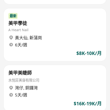
最新
美甲學徒
A Heart Nail
黃大仙
,
新蒲崗
6天/週
$8K-10K/月
美甲美睫師
水悅莊美容有限公司
灣仔
,
銅鑼灣
5天/週
$16K-19K/月