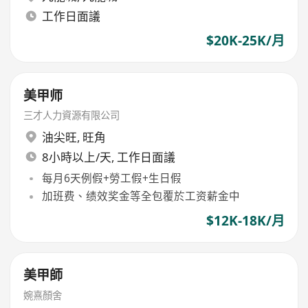
工作日面議
$20K-25K/月
美甲师
三才人力資源有限公司
油尖旺
,
旺角
8小時以上/天, 工作日面議
每月6天例假+勞工假+生日假
加班费、绩效奖金等全包覆於工资薪金中
$12K-18K/月
美甲師
婉熹顏舍