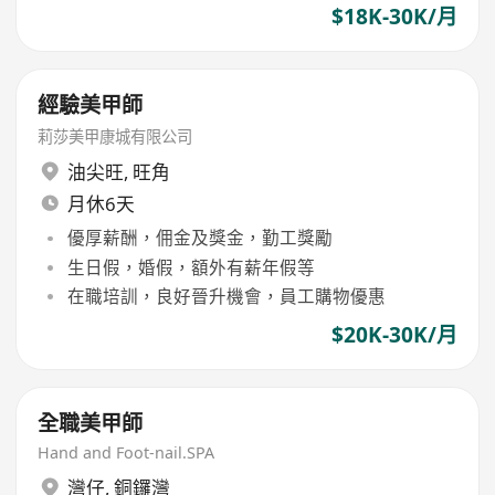
$18K-30K/月
經驗美甲師
莉莎美甲康城有限公司
油尖旺
,
旺角
月休6天
優厚薪酬，佣金及獎金，勤工獎勵
生日假，婚假，額外有薪年假等
在職培訓，良好晉升機會，員工購物優惠
$20K-30K/月
全職美甲師
Hand and Foot-nail.SPA
灣仔
,
銅鑼灣