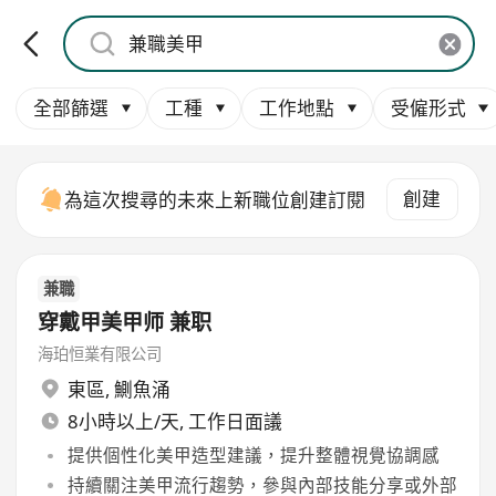
全部篩選
工種
工作地點
受僱形式
創建
為這次搜尋的未來上新職位創建訂閱
兼職
穿戴甲美甲师 兼职
海珀恒業有限公司
東區
,
鰂魚涌
8小時以上/天, 工作日面議
提供個性化美甲造型建議，提升整體視覺協調感
持續關注美甲流行趨勢，參與內部技能分享或外部