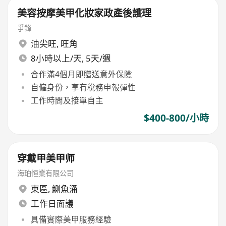
美容按摩美甲化妝家政產後護理
爭鋒
油尖旺
,
旺角
8小時以上/天, 5天/週
合作滿4個月即贈送意外保險
自僱身份，享有稅務申報彈性
工作時間及接單自主
$400-800/小時
穿戴甲美甲师
海珀恒業有限公司
東區
,
鰂魚涌
工作日面議
具備實際美甲服務經驗