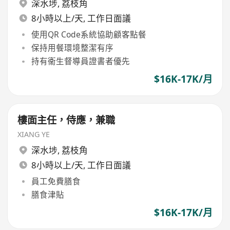
深水埗
,
荔枝角
8小時以上/天, 工作日面議
使用QR Code系統協助顧客點餐
保持用餐環境整潔有序
持有衞生督導員證書者優先
$16K-17K/月
樓面主任，侍應，兼職
XIANG YE
深水埗
,
荔枝角
8小時以上/天, 工作日面議
員工免費膳食
膳食津貼
$16K-17K/月