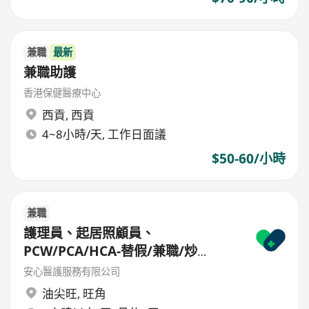
兼職
最新
兼職助護
香港保健醫療中心
西貢
,
西貢
4~8小時/天, 工作日面議
$50-60/小時
兼職
護理員、起居照顧員、
PCW/PCA/HCA-替假/兼職/炒
散/freelance/parttime
安心醫護服務有限公司
油尖旺
,
旺角