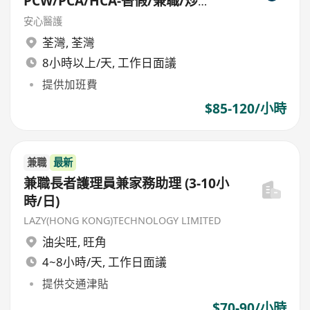
PCW/PCA/HCA-替假/兼職/炒
散/freelance/parttime
安心醫護
荃灣
,
荃灣
8小時以上/天, 工作日面議
提供加班費
$85-120/小時
兼職
最新
兼職長者護理員兼家務助理 (3-10小
時/日)
LAZY(HONG KONG)TECHNOLOGY LIMITED
油尖旺
,
旺角
4~8小時/天, 工作日面議
提供交通津貼
$70-90/小時