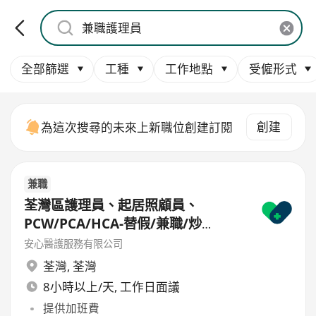
全部篩選
工種
工作地點
受僱形式
創建
為這次搜尋的未來上新職位創建訂閱
兼職
荃灣區護理員、起居照顧員、
PCW/PCA/HCA-替假/兼職/炒
散/freelance/parttime
安心醫護服務有限公司
荃灣
,
荃灣
8小時以上/天, 工作日面議
提供加班費