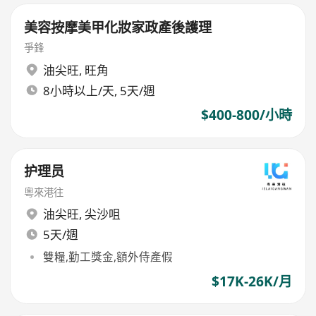
美容按摩美甲化妝家政產後護理
爭鋒
油尖旺
,
旺角
8小時以上/天, 5天/週
$400-800/小時
护理员
粵來港往
油尖旺
,
尖沙咀
5天/週
雙糧,勤工獎金,額外侍產假
$17K-26K/月