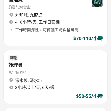
鈞溢幫(慈雲山)
九龍城
,
九龍塘
4~8小時/天, 工作日面議
工作時間彈性，可商議工時與輪班制
$70-110/小時
兼職
護理員
萬年護老院
深水埗
,
深水埗
8小時以上/天, 6天/週
$50-55/小時