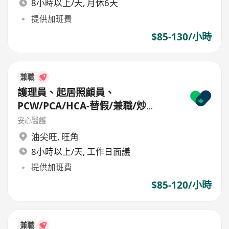
8小時以上/天, 月休6天
提供加班費
$85-130/小時
兼職
護理員、起居照顧員、
PCW/PCA/HCA-替假/兼職/炒
散/freelance/parttime
安心醫護
油尖旺
,
旺角
8小時以上/天, 工作日面議
提供加班費
$85-120/小時
兼職