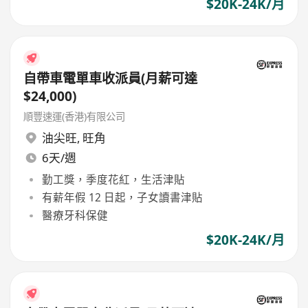
$20K-24K/月
自帶車電單車收派員(月薪可達
$24,000)
順豐速運(香港)有限公司
油尖旺
,
旺角
6天/週
勤工獎，季度花紅，生活津貼
有薪年假 12 日起，子女讀書津貼
醫療牙科保健
$20K-24K/月