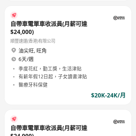
自帶車電單車收派員(月薪可達
$24,000)
順豐速運(香港)有限公司
油尖旺
,
旺角
6天/週
季度花紅，勤工獎，生活津貼
有薪年假12日起，子女讀書津貼
醫療牙科保健
$20K-24K/月
自帶車電單車收派員(月薪可達