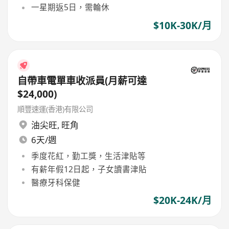
一星期返5日，需輪休
$10K-30K/月
自帶車電單車收派員(月薪可達
$24,000)
順豐速運(香港)有限公司
油尖旺
,
旺角
6天/週
季度花紅，勤工獎，生活津貼等
有薪年假12日起，子女讀書津貼
醫療牙科保健
$20K-24K/月