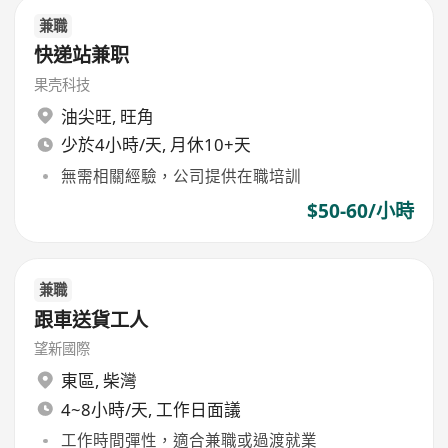
兼職
快递站兼职
果壳科技
油尖旺
,
旺角
少於4小時/天, 月休10+天
無需相關經驗，公司提供在職培訓
$50-60/小時
兼職
跟車送貨工人
望新國際
東區
,
柴灣
4~8小時/天, 工作日面議
工作時間彈性，適合兼職或過渡就業