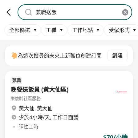
全部篩選
工種
工作地點
受僱形式
創建
為這次搜尋的未來上新職位創建訂閱
兼職
晚餐送飯員 (黃大仙區)
樂康齡社區服務
黃大仙
,
黃大仙
少於4小時/天, 工作日面議
彈性工時
$70/小時