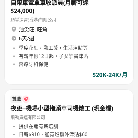
自帶車電單車收派員(月薪可達
$24,000)
順豐速運(香港)有限公司
油尖旺
,
旺角
6天/週
季度花紅，勤工獎，生活津貼等
有薪年假12日起，子女讀書津貼
醫療牙科保健
$20K-24K/月
兼職
夜更--機場小型拖頭車司機散工 (現金糧)
飛勁貨運有限公司
提供在職有薪培訓
日薪$910，通宵班額外津貼$60