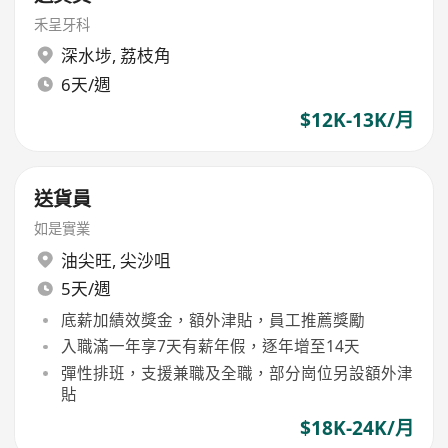
禾呈牙科
深水埗
,
荔枝角
6天/週
$12K-13K/月
送貨員
如是實業
油尖旺
,
尖沙咀
5天/週
底薪加績效獎金，額外津貼，員工推薦獎勵
入職滿一年享7天有薪年假，逐年增至14天
彈性排班，支援兼職及全職，部分崗位另設額外津
貼
$18K-24K/月