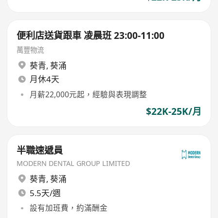
便利店送貨跟車 凌晨班 23:00-11:00
萬豐物流
葵青
,
葵涌
月休4天
月薪22,000元起，經驗與表現調整
$22K-25K/月
半職速遞員
MODERN DENTAL GROUP LIMITED
葵青
,
葵涌
5.5天/週
設有加班費，約滿酬金