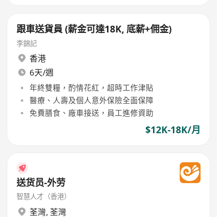
跟車送貨員 (薪金可達18K, 底薪+佣金)
李錦記
香港
6天/週
年終雙糧，酌情花紅，超時工作津貼
醫療、人壽及個人意外保險全面保障
免費膳食、廠車接送，員工進修資助
$12K-18K/月
送货员-外劳
智慧人才（香港）
荃灣
,
荃灣