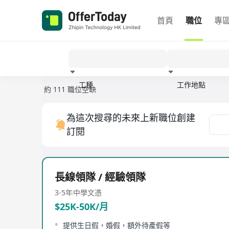
首頁
職位
專
工種
工作地點
約 111 職位空缺
經驗
為這次搜尋的未來上新職位創建
訂閱
長線領隊 / 經驗領隊
3-5年
中學文憑
$25K-50K/月
提供生日假，婚假，額外待產假等