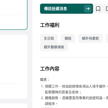
傳送投遞消息
工作福利
生日假
婚假
額外待產假
額外醫療保險
工作內容
職責：
領團工作 – 除協助辦理各項出入境手續
監察團隊的質素及安排；
櫃檯銷售 – 憑藉豐富而專業的旅遊知識
請程序。