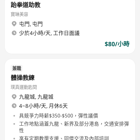
跆拳道助教
寶琳美容
屯門
,
屯門
少於4小時/天, 工作日面議
$80/小時
兼職
體操教練
璞真運動匙間
九龍城
,
九龍城
4~8小時/天, 月休6天
具競爭力時薪$350-$500，彈性議價
工作地點涵蓋九龍、新界及部分港島，交通安排彈
性
享有定期教學支援、同儕交流及內部培訓