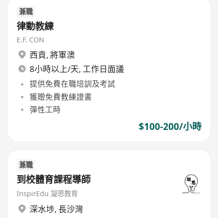
兼職
律動教練
E.F. CON
西貢
,
將軍澳
8小時以上/天, 工作日面議
提供免費在職培訓及考試
獲贈免費教練證書
彈性工時
$100-200/小時
兼職
到校體育課程導師
InspirEdu 凝思教育
深水埗
,
長沙灣