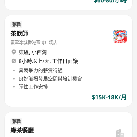
$60-80/小時
兼職
茶飲師
蜜雪冰城香港蓝湾广场店
東區
,
小西灣
8小時以上/天, 工作日面議
具競爭力的薪資待遇
良好職場發展空間與培訓機會
彈性工作安排
$15K-18K/月
兼職
綠茶餐廳