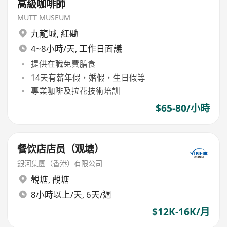
高級咖啡師
MUTT MUSEUM
九龍城
,
紅磡
4~8小時/天, 工作日面議
提供在職免費膳食
14天有薪年假，婚假，生日假等
專業咖啡及拉花技術培訓
$65-80/小時
餐饮店店员（观塘）
銀河集團（香港）有限公司
觀塘
,
觀塘
8小時以上/天, 6天/週
$12K-16K/月