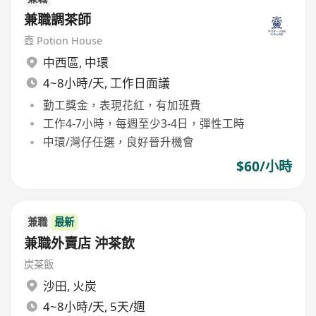
兼職調茶師
壺 Potion House
中西區
,
中環
4~8小時/天, 工作日面議
勤工獎金，表現花紅，有加班費
工作4-7小時，每週至少3-4日，彈性工時
中環/灣仔任選，良好晉升機會
$60/小時
兼職
最新
兼職外賣店 沖茶飲
炭茶飯
沙田
,
火炭
4~8小時/天, 5天/週