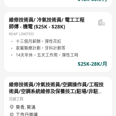
維修技術員/ 冷氣技術員/ 電工工程
師傅 - 機電 ($25K - $28K)
REAP LIMITED
十三個月薪酬，彈性花紅
家屬醫療計劃，牙科計劃等
14天年休，五天工作周，彈性工時
$25K-28K/月
維修技術員/冷氣技術員/空調操作員/工程技
術員/空調系統維修及保養技工(駐場/非駐
場）
兄誠工程
葵青
,
葵涌
工作日面議