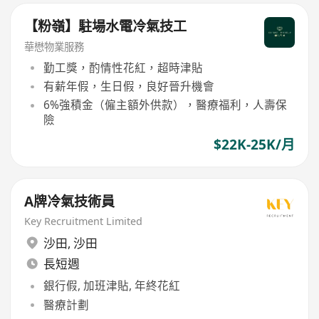
【粉嶺】駐場水電冷氣技工
華懋物業服務
勤工獎，酌情性花紅，超時津貼
有薪年假，生日假，良好晉升機會
6%強積金（僱主額外供款），醫療福利，人壽保
險
$22K-25K/月
A牌冷氣技術員
Key Recruitment Limited
沙田
,
沙田
長短週
銀行假, 加班津貼, 年終花紅
醫療計劃