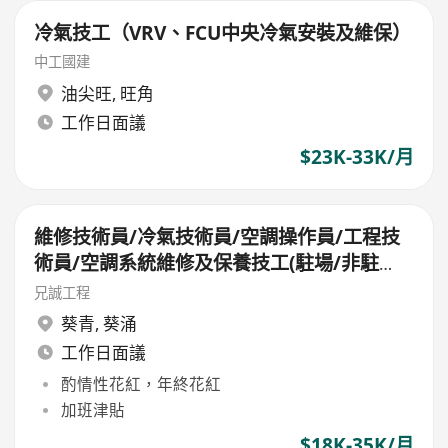
冷氣技工（VRV、FCU中央冷氣安裝及維保）
中工國建
油尖旺
,
旺角
工作日面議
$23K-33K/月
維修技術員/冷氣技術員/空調操作員/工程技
術員/空調系統維修及保養技工(駐場/非駐
場）
兄誠工程
葵青
,
葵涌
工作日面議
酌情性花紅，年終花紅
加班津貼
$18K-35K/月