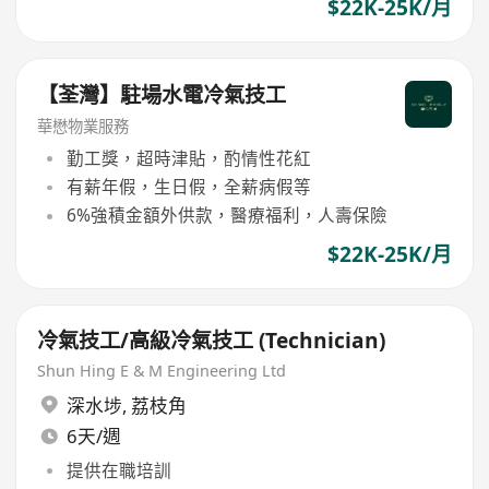
$22K-25K/月
【荃灣】駐場水電冷氣技工
華懋物業服務
勤工獎，超時津貼，酌情性花紅
有薪年假，生日假，全薪病假等
6%強積金額外供款，醫療福利，人壽保險
$22K-25K/月
冷氣技工/高級冷氣技工 (Technician)
Shun Hing E & M Engineering Ltd
深水埗
,
荔枝角
6天/週
提供在職培訓