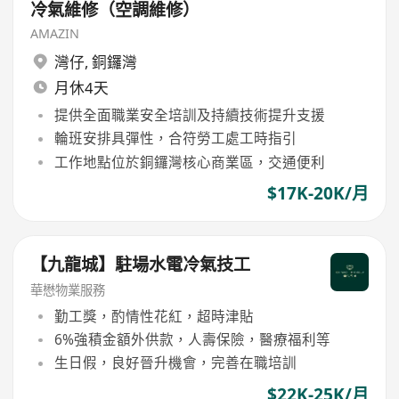
冷氣維修（空調維修）
AMAZIN
灣仔
,
銅鑼灣
月休4天
提供全面職業安全培訓及持續技術提升支援
輪班安排具彈性，合符勞工處工時指引
工作地點位於銅鑼灣核心商業區，交通便利
$17K-20K/月
【九龍城】駐場水電冷氣技工
華懋物業服務
勤工獎，酌情性花紅，超時津貼
6%強積金額外供款，人壽保險，醫療福利等
生日假，良好晉升機會，完善在職培訓
$22K-25K/月