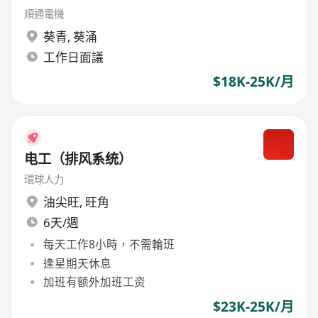
順通電機
葵青
,
葵涌
工作日面議
$18K-25K/月
电工（排风系统）
環球人力
油尖旺
,
旺角
6天/週
每天工作8小時，不需輪班
逢星期天休息
加班有额外加班工资
$23K-25K/月