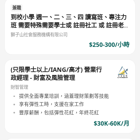
兼職
到校小學 週一、二、三、四 讀寫班、專注力
班 需要特殊需要學士或 註冊社工 或 註冊老
師 或 心理學學士 $300/堂 (筲箕灣東)
獅子山社會服務機構有限公司
$250-300/小時
(只限學士以上/IANG/高才) 營業行
政經理 - 財富及風險管理
財智管理
提供全面專業培訓，涵蓋理財策劃等技能
享有彈性工時，支援在家工作
豐厚薪酬，包括彈性花紅，年終花紅
$30K-60K/月