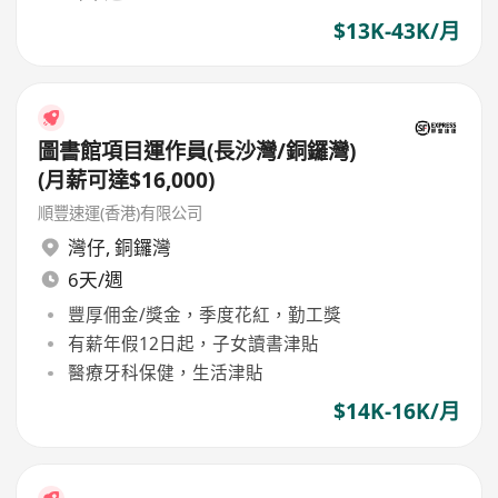
$13K-43K/月
圖書館項目運作員(長沙灣/銅鑼灣)
(月薪可達$16,000)
順豐速運(香港)有限公司
灣仔
,
銅鑼灣
6天/週
豐厚佣金/獎金，季度花紅，勤工獎
有薪年假12日起，子女讀書津貼
醫療牙科保健，生活津貼
$14K-16K/月