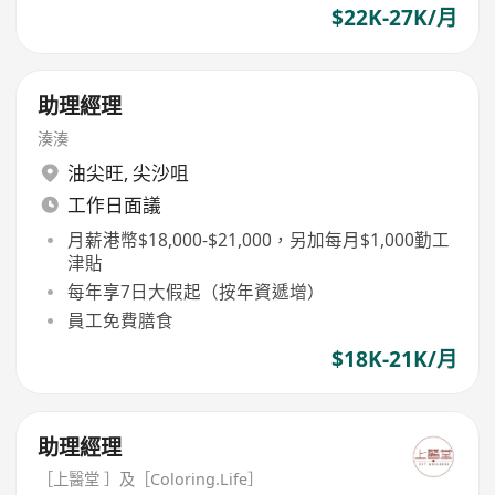
$22K-27K/月
助理經理
湊湊
油尖旺
,
尖沙咀
工作日面議
月薪港幣$18,000-$21,000，另加每月$1,000勤工
津貼
每年享7日大假起（按年資遞增）
員工免費膳食
$18K-21K/月
助理經理
［上醫堂 ］及［Coloring.Life］