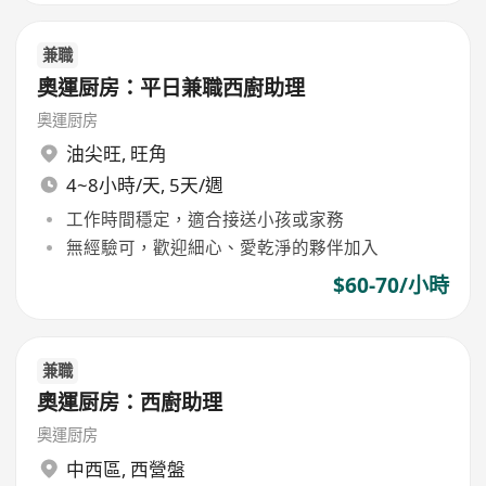
兼職
奧運厨房：平日兼職西廚助理
奧運厨房
油尖旺
,
旺角
4~8小時/天, 5天/週
工作時間穩定，適合接送小孩或家務
無經驗可，歡迎細心、愛乾淨的夥伴加入
$60-70/小時
兼職
奧運厨房：西廚助理
奧運厨房
中西區
,
西營盤