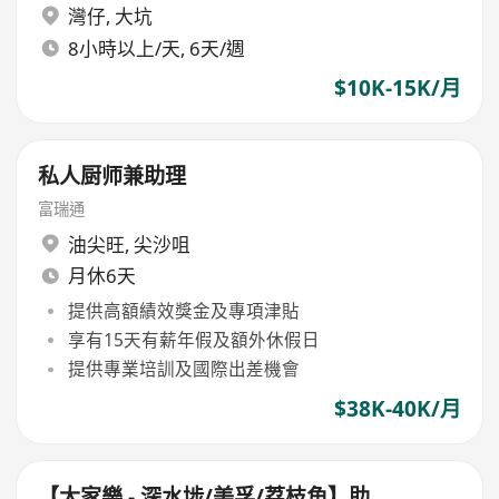
灣仔
,
大坑
8小時以上/天, 6天/週
$10K-15K/月
私人厨师兼助理
富瑞通
油尖旺
,
尖沙咀
月休6天
提供高額績效獎金及專項津貼
享有15天有薪年假及額外休假日
提供專業培訓及國際出差機會
$38K-40K/月
【大家樂 - 深水埗/美孚/荔枝角】助