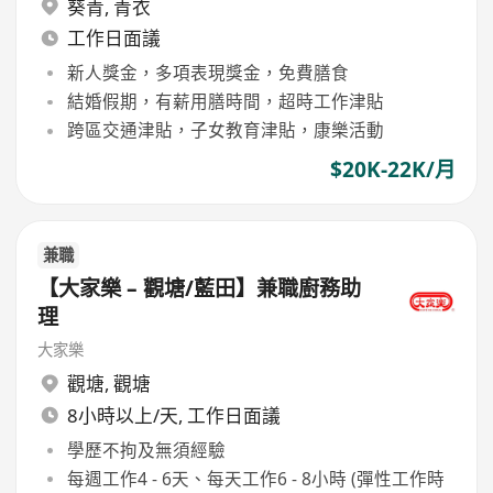
葵青
,
青衣
工作日面議
新人獎金，多項表現獎金，免費膳食
結婚假期，有薪用膳時間，超時工作津貼
跨區交通津貼，子女教育津貼，康樂活動
$20K-22K/月
兼職
【大家樂 – 觀塘/藍田】兼職廚務助
理
大家樂
觀塘
,
觀塘
8小時以上/天, 工作日面議
學歷不拘及無須經驗
每週工作4 - 6天、每天工作6 - 8小時 (彈性工作時