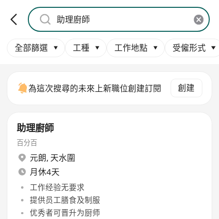
全部篩選
工種
工作地點
受僱形式
創建
為這次搜尋的未來上新職位創建訂閱
助理廚師
百分百
元朗
,
天水圍
月休4天
工作经验无要求
提供员工膳食及制服
优秀者可晋升为厨师