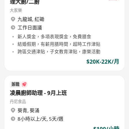
理大廚/二廚
大家樂
九龍城
,
紅磡
工作日面議
新人獎金，多項表現獎金，免費膳食
結婚假期，有薪用膳時間，超時工作津貼
跨區交通津貼，子女教育津貼，康樂活動
$20K-22K/月
兼職
凌晨廚師助理 - 9月上班
丹尼食品
葵青
,
葵涌
8小時以上/天, 5天/週
$100/小時