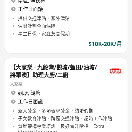
南區
,
薄扶林
工作日面議
提供交通津貼，額外津貼
保險計劃全面保障
享生日假，家庭友善假期
$10K-20K/月
【大家樂 - 九龍灣/觀塘/藍田/油塘/
將軍澳】助理大廚/二廚
大家樂
觀塘
,
觀塘
工作日面議
新人獎金，多項表現獎金，結婚假期
子女教育津貼，跨區交通津貼，超時工作津貼
資歷架構專業培訓，良好晉升階梯，Extra