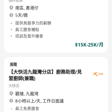
瑞舟發展
南區
,
香港仔
5天/週
提供具競爭力的薪酬
員工膳食補貼
培訓及晉升機會
$15K-25K/月
兼職
【大快活九龍灣分店】廚務助理/見
習廚師(兼職)
大快活
觀塘
,
九龍灣
8小時以上/天, 工作日面議
員工免费膳食