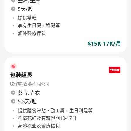
荃灣
,
荃灣
5天/週
提供雙糧
享有生日假，婚假等
額外醫療保險
$15K-17K/月
包裝組長
味珍味(香港)有限公司
葵青
,
青衣
5.5天/週
提供膳食津貼，勤工獎，生日利是等
酌情花紅及有薪假期10-17日
身體檢查及醫療福利