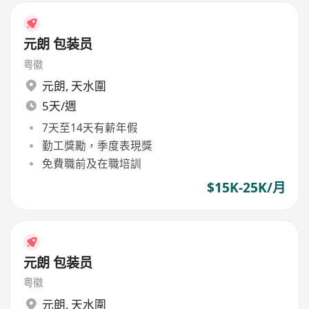
元朗 包装员
粤徽
元朗
,
天水圍
5天/週
7天至14天有薪年假
勤工獎勵，季度表現獎
免費職前及在職培訓
$15K-25K/月
元朗 包装员
粤徽
元朗
,
天水圍