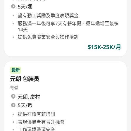
5天/週
設有勤工獎勵及季度表現獎金
服務滿一年後可享7天有薪年假，逐年遞增至最多
14天
提供免費職業安全與操作培訓
$15K-25K/月
最新
元朗 包装员
粤徽
元朗
,
廈村
5天/週
提供在職有薪培訓
表現優異者有晉升機會
工作環境整潔安全