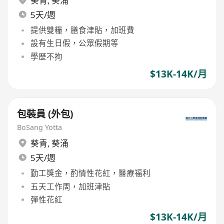
葵青
,
葵涌
5天/週
提供雙糧，膳食津貼，加班費
設有生日假，公眾假期等
學歷不拘
$13K-14K/月
包裝員 (外包)
BoSang Yotta
葵青
,
葵涌
5天/週
勤工獎金，酌情性花紅，醫療福利
五天工作周，加班津貼
彈性花紅
$13K-14K/月