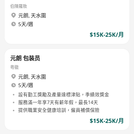
伯陳羅敖
元朗
,
天水圍
5天/週
$15K-25K/月
元朗 包装员
粤徽
元朗
,
天水圍
5天/週
設有勤工獎勵及產量達標津貼，季績效獎金
服務滿一年享7天有薪年假，最長14天
提供職業安全健康培訓，僱員補償保險
$15K-25K/月