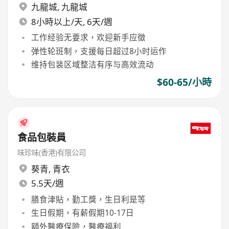
九龍城
,
九龍城
8小時以上/天, 6天/週
工作经验无要求，欢迎新手应徵
弹性轮班制，支援每日超过8小时运作
维持包装区域整洁有序与高效流动
$60-65/小時
食品包裝員
味珍味(香港)有限公司
葵青
,
青衣
5.5天/週
膳食津貼，勤工獎，生日利是等
生日假期，有薪假期10-17日
額外醫療保險，醫療福利