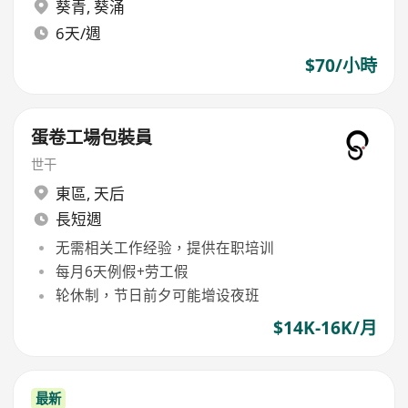
葵青
,
葵涌
6天/週
$70/小時
蛋卷工場包裝員
世干
東區
,
天后
長短週
无需相关工作经验，提供在职培训
每月6天例假+劳工假
轮休制，节日前夕可能增设夜班
$14K-16K/月
最新