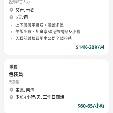
香港邦芒人力
葵青
,
青衣
6天/週
上下班班車接送，涵蓋多區
午飯免費，加班享50港幣補貼及小食
入職前體檢費用由公司全額報銷
$14K-20K/月
兼職
包裝員
天壽堂
東區
,
柴灣
少於4小時/天, 工作日面議
$60-65/小時