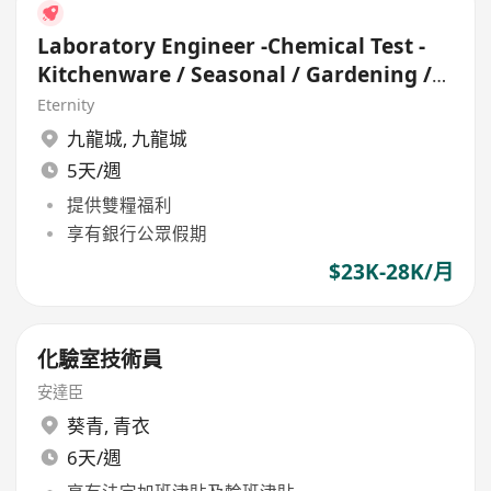
Laboratory Engineer -Chemical Test -
Kitchenware / Seasonal / Gardening /
Gift
Eternity
九龍城
,
九龍城
5天/週
提供雙糧福利
享有銀行公眾假期
$23K-28K/月
化驗室技術員
安達臣
葵青
,
青衣
6天/週