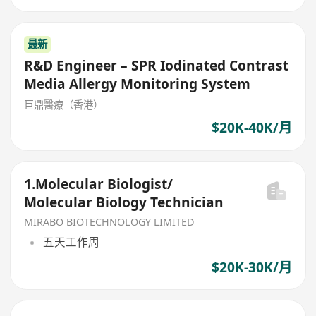
最新
R&D Engineer – SPR Iodinated Contrast
Media Allergy Monitoring System
巨鼎醫療（香港）
$20K-40K/月
1.Molecular Biologist/
Molecular Biology Technician
MIRABO BIOTECHNOLOGY LIMITED
五天工作周
$20K-30K/月