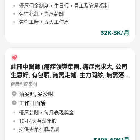
優厚佣金制度，生日假，員工及家屬福利
彈性花紅，豐厚薪酬
彈性工時，五天工作周
$2K-3K/月
註冊中醫師 (痛症領導集團, 痛症需求大, 公司
生意好, 有包薪, 無需走鋪, 主力問診, 無需落
針及銷售, 團隊分工專業, 公司重視中醫學術)
健康理療集團
油尖旺
,
尖沙咀
工作日面議
優厚薪酬，每月表現獎金
10-14天有薪年假
提供專業在職培訓
$40K-60K/月