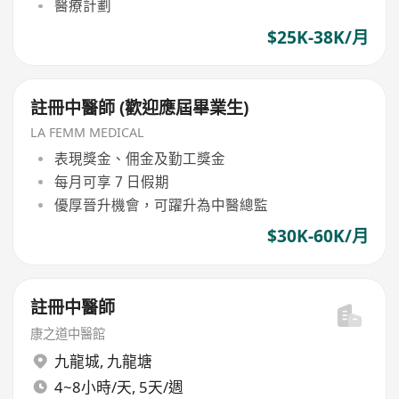
醫療計劃
$25K-38K/月
註冊中醫師 (歡迎應屆畢業生)
LA FEMM MEDICAL
表現獎金、佣金及勤工獎金
每月可享 7 日假期
優厚晉升機會，可躍升為中醫總監
$30K-60K/月
註冊中醫師
康之道中醫館
九龍城
,
九龍塘
4~8小時/天, 5天/週