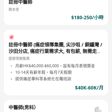
註冊中醫師
務本堂
$180-250/小時
註冊中醫師 (痛症領導集團, 尖沙咀 / 銅鑼灣 /
沙田分店, 痛症行業需求大, 有包薪, 無需走鋪,
主力問診, 無需落針及銷售)
健康理療集團
月薪HK$40,000-$60,000，設有每月表現獎金
10-14天有薪年假，每月7天假期
提供痛症專科等系統化在職培訓
$40K-60K/月
中醫師(男科）