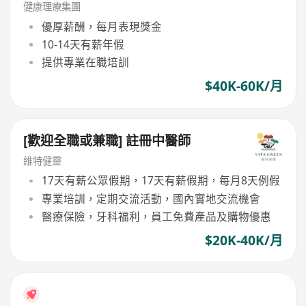
針及銷售, 公司重視中醫理論)
健康理療集團
優厚薪酬，每月表現獎金
10-14天有薪年假
提供專業在職培訓
$40K-60K/月
[歡迎全職或兼職] 註冊中醫師
維特健靈
17天有薪公眾假期，17天有薪假期，每月8天例假
專業培訓，定期交流活動，國內實地交流機會
醫療保險，牙科福利，員工免費產品及購物優惠
$20K-40K/月