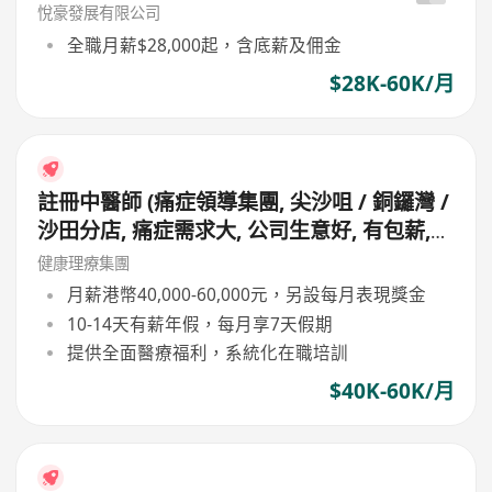
悅豪發展有限公司
全職月薪$28,000起，含底薪及佣金
$28K-60K/月
註冊中醫師 (痛症領導集團, 尖沙咀 / 銅鑼灣 /
沙田分店, 痛症需求大, 公司生意好, 有包薪,
無需走鋪, 主力問診, 無需落針及銷售)
健康理療集團
月薪港幣40,000-60,000元，另設每月表現獎金
10-14天有薪年假，每月享7天假期
提供全面醫療福利，系統化在職培訓
$40K-60K/月