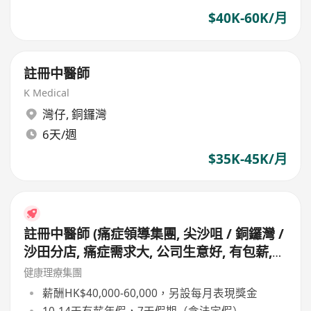
$40K-60K/月
註冊中醫師
K Medical
灣仔
,
銅鑼灣
6天/週
$35K-45K/月
註冊中醫師 (痛症領導集團, 尖沙咀 / 銅鑼灣 /
沙田分店, 痛症需求大, 公司生意好, 有包薪,
無需走鋪, 主力問診, 無需落針及銷售)
健康理療集團
薪酬HK$40,000-60,000，另設每月表現獎金
10-14天有薪年假，7天假期（含法定假）