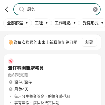
全部篩選
工種
工作地點
受僱形式
創建
為這次搜尋的未來上新職位創建訂閱
灣仔春園街廚務員
南記春卷粉麵
灣仔
,
灣仔
月休4天
每月分享營業獎金，酌情年終花紅
享有年假、病假及法定假期