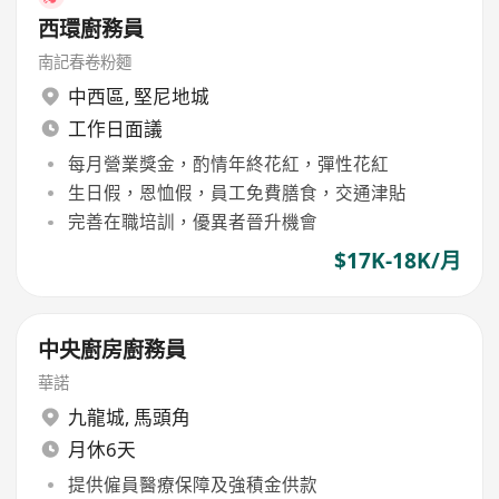
西環廚務員
南記春卷粉麵
中西區
,
堅尼地城
工作日面議
每月營業獎金，酌情年終花紅，彈性花紅
生日假，恩恤假，員工免費膳食，交通津貼
完善在職培訓，優異者晉升機會
$17K-18K/月
中央廚房廚務員
華諾
九龍城
,
馬頭角
月休6天
提供僱員醫療保障及強積金供款