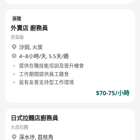
兼職
外賣店 廚務員
炭茶飯
沙田
,
火炭
4~8小時/天, 5.5天/週
提供在職技能培訓及晉升機會
工作期間提供員工膳食
設有友善支持型工作環境
$70-75/小時
日式拉麵店廚務員
大叔拉麵
深水埗
,
荔枝角