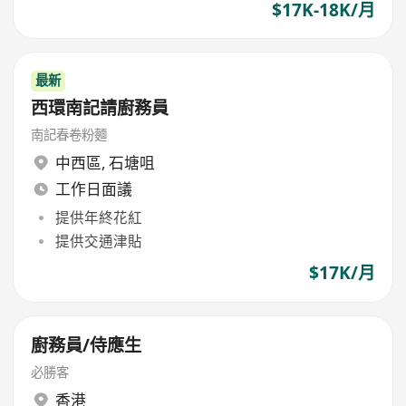
$17K-18K/月
最新
西環南記請廚務員
南記春卷粉麵
中西區
,
石塘咀
工作日面議
提供年終花紅
提供交通津貼
$17K/月
廚務員/侍應生
必勝客
香港