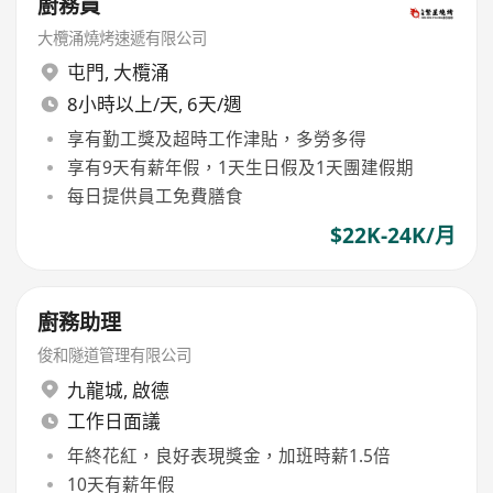
廚務員
大欖涌燒烤速遞有限公司
屯門
,
大欖涌
8小時以上/天, 6天/週
享有勤工獎及超時工作津貼，多勞多得
享有9天有薪年假，1天生日假及1天團建假期
每日提供員工免費膳食
$22K-24K/月
廚務助理
俊和隧道管理有限公司
九龍城
,
啟德
工作日面議
年終花紅，良好表現獎金，加班時薪1.5倍
10天有薪年假