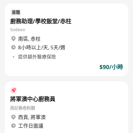
兼職
廚務助理/學校飯堂/赤柱
Sodexo
南區
,
赤柱
8小時以上/天, 5天/週
提供額外醫療保險
$90/小時
將軍澳中心廚務員
南記春卷粉麵
西貢
,
將軍澳
工作日面議