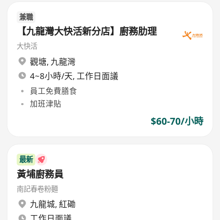
兼職
【九龍灣大快活新分店】廚務肋理
大快活
觀塘
,
九龍灣
4~8小時/天, 工作日面議
員工免費膳食
加班津貼
$60-70/小時
最新
黃埔廚務員
南記春卷粉麵
九龍城
,
紅磡
工作日面議