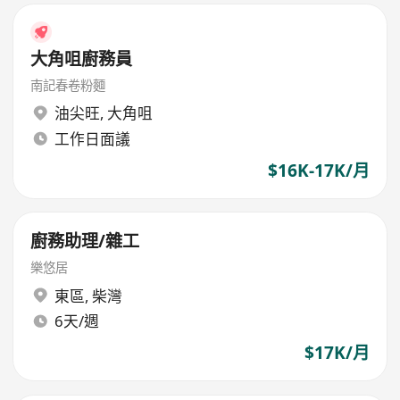
大角咀廚務員
南記春卷粉麵
油尖旺
,
大角咀
工作日面議
$16K-17K/月
廚務助理/雜工
樂悠居
東區
,
柴灣
6天/週
$17K/月