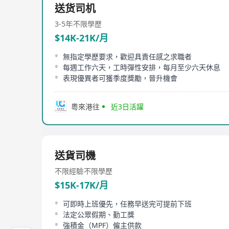
送货司机
3-5年
不限學歷
$14K-21K/月
無指定學歷要求，歡迎具責任感之求職者
每週工作六天，工時彈性安排，每月至少六天休息
表現優異者可獲季度獎勵，晉升機會
粵來港往
近3日活躍
送貨司機
不限經驗
不限學歷
$15K-17K/月
可即時上班優先，任務早送完可提前下班
法定公眾假期、勤工獎
強積金（MPF）僱主供款