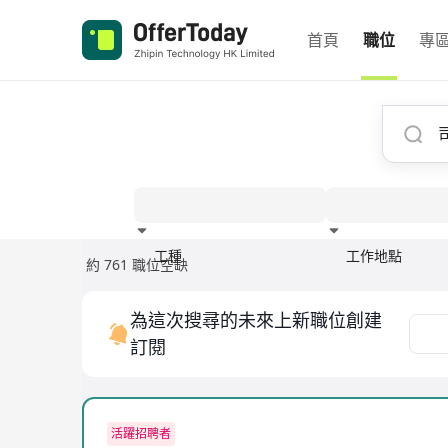
首頁
職位
專
工種
工作地點
約 761 職位空缺
經驗
為這次搜尋的未來上新職位創建
訂閱
活躍招聘者