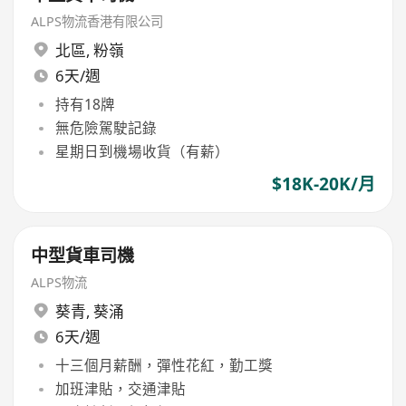
ALPS物流香港有限公司
北區
,
粉嶺
6天/週
持有18牌
無危險駕駛記錄
星期日到機場收貨（有薪）
$18K-20K/月
中型貨車司機
ALPS物流
葵青
,
葵涌
6天/週
十三個月薪酬，彈性花紅，勤工獎
加班津貼，交通津貼