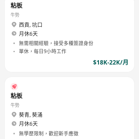
粘板
牛勢
西貢
,
坑口
月休6天
無需相關經驗，接受多種簽證身份
單休，每日9小時工作
$18K-22K/月
粘板
牛勢
葵青
,
葵涌
月休6天
無學歷限制，歡迎新手應徵