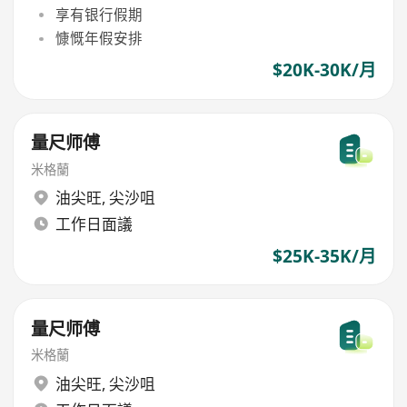
享有银行假期
慷慨年假安排
$20K-30K/月
量尺师傅
米格蘭
油尖旺
,
尖沙咀
工作日面議
$25K-35K/月
量尺师傅
米格蘭
油尖旺
,
尖沙咀