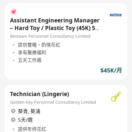
Assistant Engineering Manager
– Hard Toy / Plastic Toy (45K) 5
Days
Besteam Personnel Consultancy Limited
提供雙糧，酌情花紅
享有醫療福利
五天工作週
$45K/月
Technician (Lingerie)
Golden Key Personnel Consultancy Limited
葵青
,
葵涌
5天/週
提供年终花红