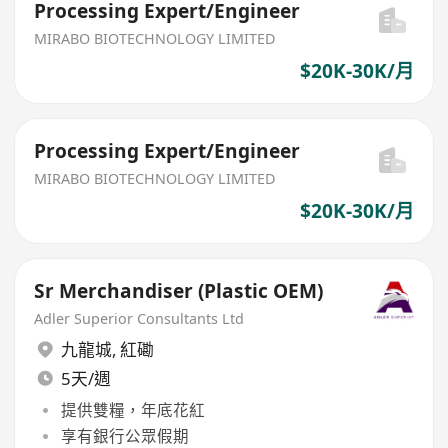
Processing Expert/Engineer
MIRABO BIOTECHNOLOGY LIMITED
$20K-30K/月
Processing Expert/Engineer
MIRABO BIOTECHNOLOGY LIMITED
$20K-30K/月
Sr Merchandiser (Plastic OEM)
Adler Superior Consultants Ltd
九龍城
,
紅磡
5天/週
提供雙糧，年底花紅
享有銀行公眾假期