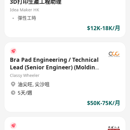
3D打印生產工程助理
Idea Maker HK
彈性工時
$12K-18K/月
Bra Pad Engineering / Technical
Lead (Senior Engineer) (Molding
& Production)
Classy Wheeler
油尖旺
,
尖沙咀
5天/週
$50K-75K/月