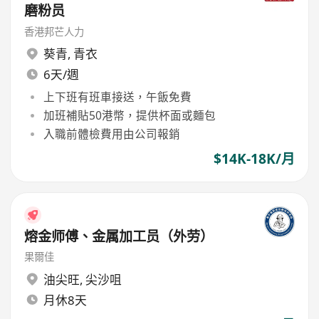
磨粉员
香港邦芒人力
葵青
,
青衣
6天/週
上下班有班車接送，午飯免費
加班補貼50港幣，提供杯面或麵包
入職前體檢費用由公司報銷
$14K-18K/月
熔金师傅、金属加工员（外劳）
果爾佳
油尖旺
,
尖沙咀
月休8天