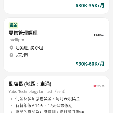
$30K-35K/月
最新
零售管理經理
intellipro
油尖旺
,
尖沙咀
5天/週
$30K-60K/月
副店長 (地區﹕東涌)
Yubo Technology Limited （eefit）
佣金及多項激勵獎金，每月表現獎金
有薪年假9-14天，17天公眾假期
專業的職前及在職培訓，良好晉升階梯