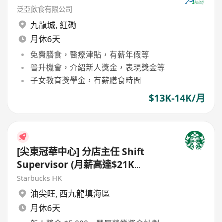
泛亞飲食有限公司
九龍城
,
紅磡
月休6天
免費膳食，醫療津貼，有薪年假等
晉升機會，介紹新人獎金，表現獎金等
子女教育獎學金，有薪膳食時間
$13K-14K/月
[尖東冠華中心] 分店主任 Shift
Supervisor (月薪高達$21K
+$5,000新人獎金)
Starbucks HK
油尖旺
,
西九龍填海區
月休6天