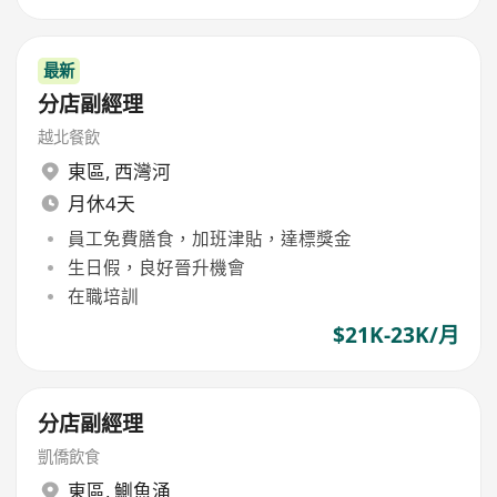
最新
分店副經理
越北餐飲
東區
,
西灣河
月休4天
員工免費膳食，加班津貼，達標獎金
生日假，良好晉升機會
在職培訓
$21K-23K/月
分店副經理
凱僑飲食
東區
,
鰂魚涌