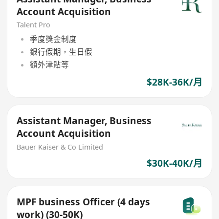
Account Acquisition
Talent Pro
季度獎金制度
銀行假期，生日假
額外津貼等
$28K-36K/月
Assistant Manager, Business
Account Acquisition
Bauer Kaiser & Co Limited
$30K-40K/月
MPF business Officer (4 days
work) (30-50K)