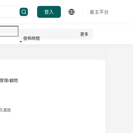
登入
雇主平台
更多
發佈時間
行業
力資源管理/顧問
久居民