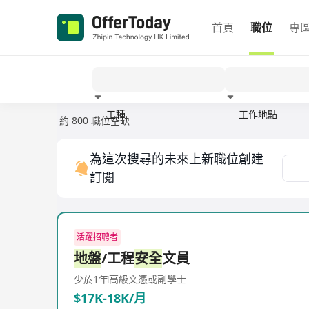
首頁
職位
專
工種
工作地點
約 800 職位空缺
經驗
為這次搜尋的未來上新職位創建
訂閱
活躍招聘者
地盤
/工程
安全
文員
少於1年
高級文憑或副學士
$17K-18K/月