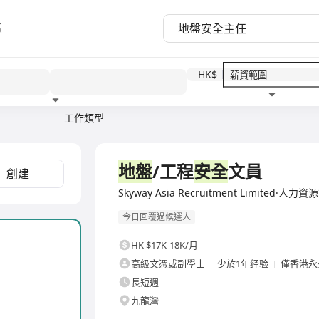
區
HK$
工作類型
教育程度
福利待遇
全職
地盤
/工程
安全
文員
創建
Skyway Asia Recruitment Limited·人
今日回覆過候選人
HK $17K-18K/月
高級文憑或副學士
少於1年经验
僅香港永
長短週
九龍灣