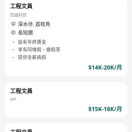
工程文員
信誠科技
深水埗
,
荔枝角
長短週
設有年終獎金
享有同情假，婚假等
提供全薪病假
$14K-20K/月
工程文員
MP
$15K-18K/月