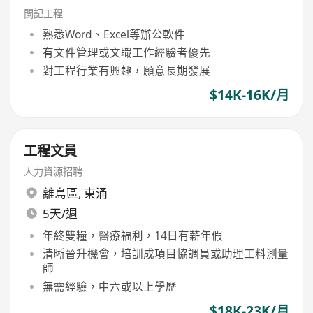
閩記工程
熟悉Word、Excel等辦公軟件
有文件管理或文職工作經驗者優先
對工程行業有興趣，願意長期發展
$14K-16K/月
工程文員
人力資源招聘
離島區
,
東涌
5天/週
年終雙糧，醫療福利，14日有薪年假
清晰晉升機會，培訓成項目協調員或助理工料測量
師
無需經驗，中六或以上學歷
$18K-23K/月