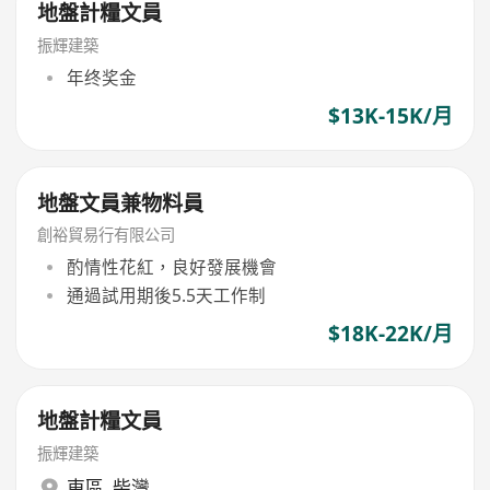
地盤計糧文員
振輝建築
年终奖金
$13K-15K/月
地盤文員兼物料員
創裕貿易行有限公司
酌情性花紅，良好發展機會
通過試用期後5.5天工作制
$18K-22K/月
地盤計糧文員
振輝建築
東區
,
柴灣