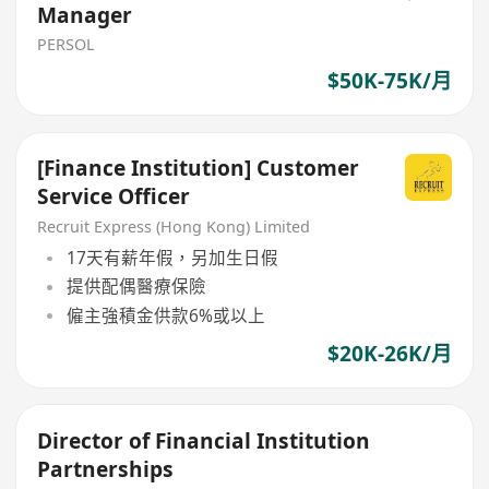
Manager
PERSOL
$50K-75K/月
[Finance Institution] Customer
Service Officer
Recruit Express (Hong Kong) Limited
17天有薪年假，另加生日假
提供配偶醫療保險
僱主強積金供款6%或以上
$20K-26K/月
Director of Financial Institution
Partnerships