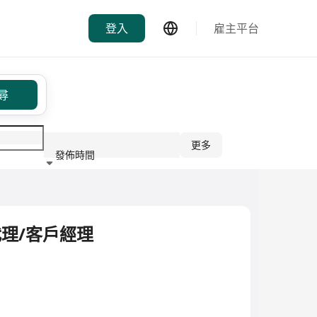
登入
雇主平台
尋
更多
發佈時間
行業
代理/客戶經理