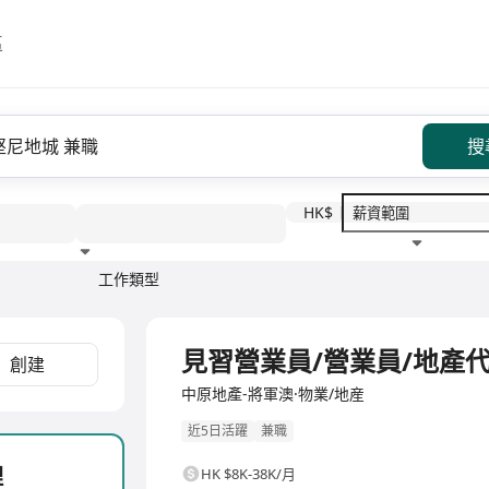
區
搜
HK$
工作類型
教育程度
福利待遇
全職
見習營業員/營業員/地產
創建
中原地產-將軍澳·物業/地産
近5日活躍
兼職
理
HK $8K-38K/月