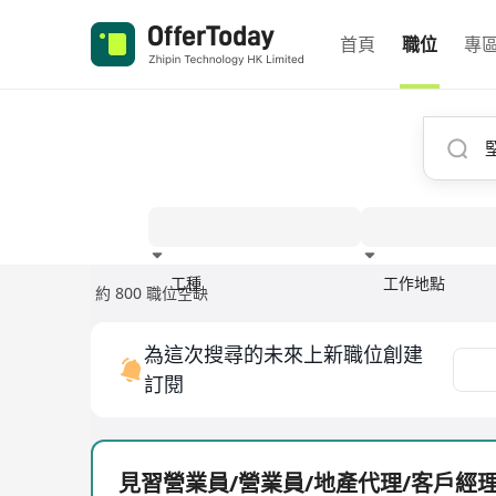
首頁
職位
專
工種
工作地點
約 800 職位空缺
經驗
為這次搜尋的未來上新職位創建
訂閱
見習營業員/營業員/地產代理/客戶經