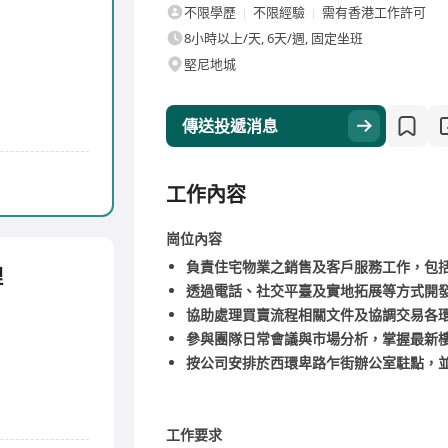
不限學歷
不限經驗
需有香港工作許可
8小時以上/天, 6天/週, 固定坐班
堅尼地城
傳送投遞消息
工作內容
崗位內容
負責住宅物業之銷售及客戶服務工作，包
理
透過電話、社交平臺及實地拓展等方式開
協助處理買賣流程相關文件及協調交易各
參與團隊日常會議與市場分析，掌握最新
按公司安排於西環卑路乍街辦公室駐點，
工作要求