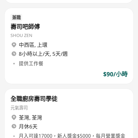
兼職
壽司吧師傅
SHOU ZEN
中西區
,
上環
8小時以上/天, 5天/週
提供工作餐
$90/小時
全職廚房壽司學徒
元氣壽司
荃灣
,
荃灣
月休6天
月入可達17000，新人獎金$5000，每月營業獎金