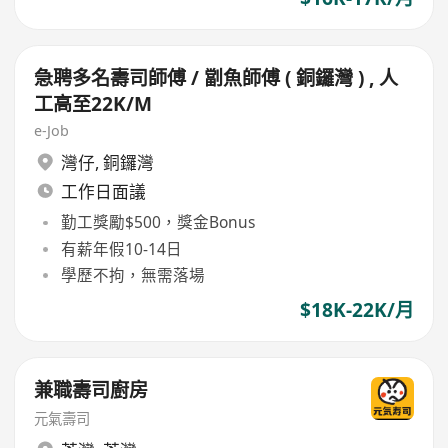
急聘多名壽司師傅 / 劏魚師傅 ( 銅鑼灣 ) , 人
工高至22K/M
e-Job
灣仔
,
銅鑼灣
工作日面議
勤工獎勵$500，獎金Bonus
有薪年假10-14日
學歷不拘，無需落場
$18K-22K/月
兼職壽司廚房
元氣壽司