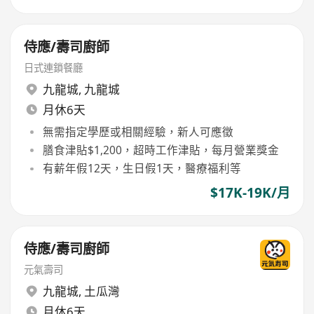
侍應/壽司廚師
日式連鎖餐廳
九龍城
,
九龍城
月休6天
無需指定學歷或相關經驗，新人可應徵
膳食津貼$1,200，超時工作津貼，每月營業獎金
有薪年假12天，生日假1天，醫療福利等
$17K-19K/月
侍應/壽司廚師
元氣壽司
九龍城
,
土瓜灣
月休6天