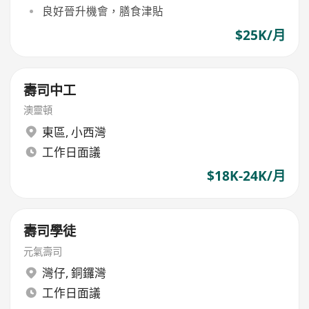
良好晉升機會，膳食津貼
$25K/月
壽司中工
澳靈頓
東區
,
小西灣
工作日面議
$18K-24K/月
壽司學徒
元氣壽司
灣仔
,
銅鑼灣
工作日面議