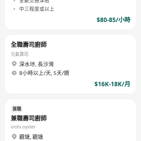
全數交通津貼
中三程度或以上
$80-85/小時
全職壽司廚師
元氣壽司
深水埗
,
長沙灣
8小時以上/天, 5天/週
$16K-18K/月
兼職
兼職壽司廚師
oishi.oyster
觀塘
,
觀塘