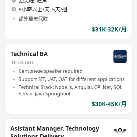
油尖旺
,
旺角
8小時以上/天, 5天/週
額外醫療保險
$31K-32K/月
Technical BA
INFOSIGHT
Cantonese speaker required
Support SIT, UAT, OAT for different applications
Technical Stack: Node.js, Angular, C# .Net, SQL
Server, Java Springboot
$30K-45K/月
Asistant Manager, Technology
Solutions Delivery