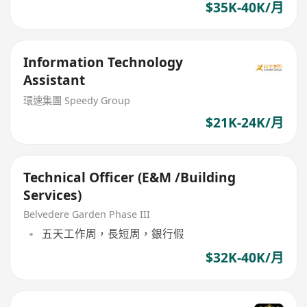
$35K-40K/月
Information Technology
Assistant
環速集團 Speedy Group
$21K-24K/月
Technical Officer (E&M /Building
Services)
Belvedere Garden Phase III
五天工作周，長短周，銀行假
$32K-40K/月